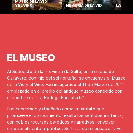
MUSEO DE LA VID
Y EL VINO
MEMORIA DE LA VID
LAGAR Y 
EL MUSEO
Al Sudoeste de la Provincia de Salta, en la ciudad de
Cafayate, dominio del sol norteño, se encuentra el Museo
de la Vid y el Vino. Fue inaugurado el 11 de Marzo de 2011,
emplazado en el predio del antiguo museo conocido con
el nombre de “La Bodega Encantada".
Fue concebido y diseñado como un ámbito que
promueve el conocimiento, exalta los sentidos e intenta,
con nobles recursos estéticos y narrativos “envolver”
emocionalmente al público. Se trata de un espacio “vivo”,